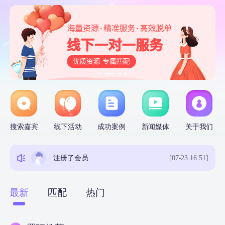
皮蛋和
注册了会员
[07-24 23:07]
搜索嘉宾
线下活动
成功案例
新闻媒体
关于我们
沐琅
注册了会员
[08-03 17:15]
注册了会员
[07-23 16:51]
kary
注册了会员
[07-31 13:54]
最新
匹配
热门
流影伟泽
注册了会员
[昨天 17:34]