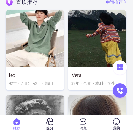
置顶推荐
申请推荐
皮蛋和
注册了会员
[07-24 23:07]
沐琅
注册了会员
[08-03 17:15]
leo
Vera
92年 · 合肥 · 硕士 · 部门经理
97年 · 合肥 · 本科 · 学生
推荐
缘分
消息
我的